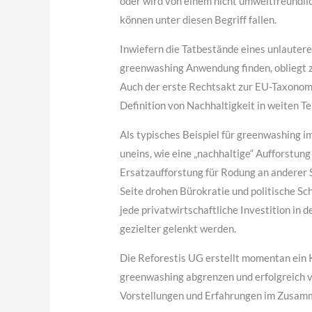
oder wird von einem nicht umweltfreundli
können unter diesen Begriff fallen.
Inwiefern die Tatbestände eines unlaute
greenwashing Anwendung finden, obliegt zu
Auch der erste Rechtsakt zur EU-Taxonomi
Definition von Nachhaltigkeit in weiten T
Als typisches Beispiel für greenwashing i
uneins, wie eine „nachhaltige“ Aufforstun
Ersatzaufforstung für Rodung an anderer 
Seite drohen Bürokratie und politische Sc
jede privatwirtschaftliche Investition in 
gezielter gelenkt werden.
Die Reforestis UG erstellt momentan ein 
greenwashing abgrenzen und erfolgreich ve
Vorstellungen und Erfahrungen im Zusamm