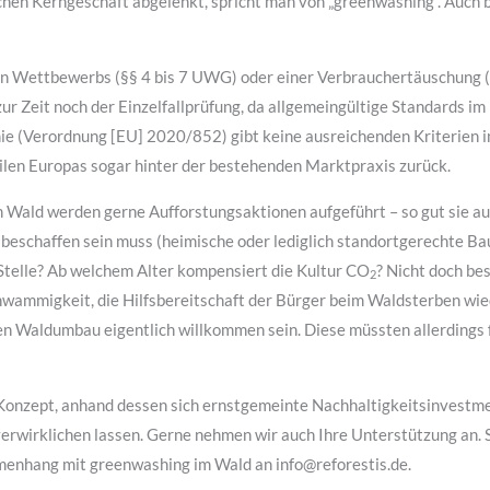
chen Kerngeschäft abgelenkt, spricht man von „greenwashing“. Auch
ren Wettbewerbs (§§ 4 bis 7 UWG) oder einer Verbrauchertäuschung 
r Zeit noch der Einzelfallprüfung, da allgemeingültige Standards im 
e (Verordnung [EU] 2020/852) gibt keine ausreichenden Kriterien im 
eilen Europas sogar hinter der bestehenden Marktpraxis zurück.
m Wald werden gerne Aufforstungsaktionen aufgeführt – so gut sie au
g beschaffen sein muss (heimische oder lediglich standortgerechte 
Stelle? Ab welchem Alter kompensiert die Kultur CO
? Nicht doch be
2
hwammigkeit, die Hilfsbereitschaft der Bürger beim Waldsterben wiede
den Waldumbau eigentlich willkommen sein. Diese müssten allerdings f
Konzept, anhand dessen sich ernstgemeinte Nachhaltigkeitsinvestme
rwirklichen lassen. Gerne nehmen wir auch Ihre Unterstützung an. S
enhang mit greenwashing im Wald an info@reforestis.de.