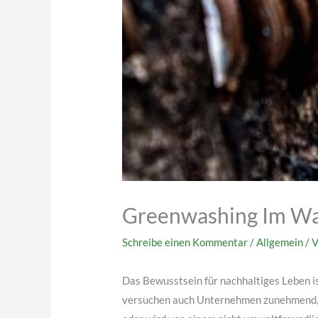
Greenwashing Im W
Schreibe einen Kommentar
/
Allgemein
/ 
Das Bewusstsein für nachhaltiges Leben 
versuchen auch Unternehmen zunehmend, s