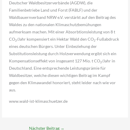
Deutscher Waldbesitzerverbände (AGDW), die
Familienbetriebe Land und Forst (FABLF) und der
Waldbauernverband NRW e.V. verstärkt auf den Beitrag des
Waldes zu den nationalen Klimaschutzbemühungen
aufmerksam machen. Mit einer Absorbtionsleistung von 8 t
CO
/Jahr kompensiert ein Hektar Wald den CO
-Fußabdruck
2
2
eines deutschen Bürgers. Unter Einbeziehung der
Substitutionsleistung durch Holzverwendung ergibt sich ein
Kompensationseffekt von insgesamt 127 Mio. t CO
/Jahr in
2
Deutschland. Eine entsprechende Leistungsprämie für
Waldbesitzer, welche diesen wichtigen Beitrag im Kampf
gegen den Klimawandel honoriert, steht leider nach wie vor
aus.
www.wald-ist-klimaschuetzer.de
Nächster Beitrag
→