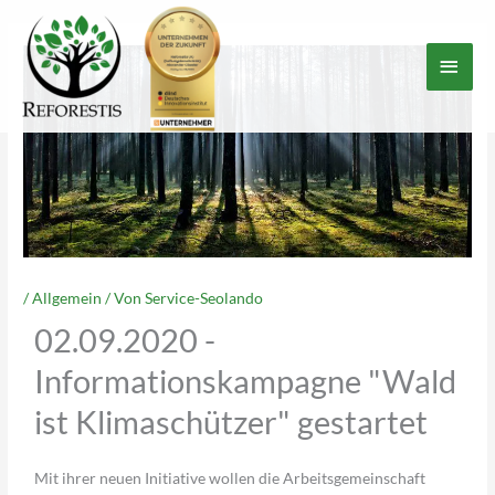
Zum
Haup
Inhalt
springen
/
Allgemein
/ Von
Service-Seolando
02.09.2020 -
Informationskampagne "Wald
ist Klimaschützer" gestartet
Mit ihrer neuen Initiative wollen die Arbeitsgemeinschaft